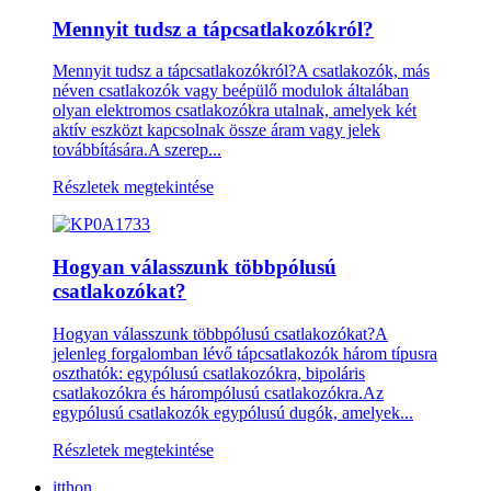
Mennyit tudsz a tápcsatlakozókról?
Mennyit tudsz a tápcsatlakozókról?A csatlakozók, más
néven csatlakozók vagy beépülő modulok általában
olyan elektromos csatlakozókra utalnak, amelyek két
aktív eszközt kapcsolnak össze áram vagy jelek
továbbítására.A szerep...
Részletek megtekintése
Hogyan válasszunk többpólusú
csatlakozókat?
Hogyan válasszunk többpólusú csatlakozókat?A
jelenleg forgalomban lévő tápcsatlakozók három típusra
oszthatók: egypólusú csatlakozókra, bipoláris
csatlakozókra és hárompólusú csatlakozókra.Az
egypólusú csatlakozók egypólusú dugók, amelyek...
Részletek megtekintése
itthon