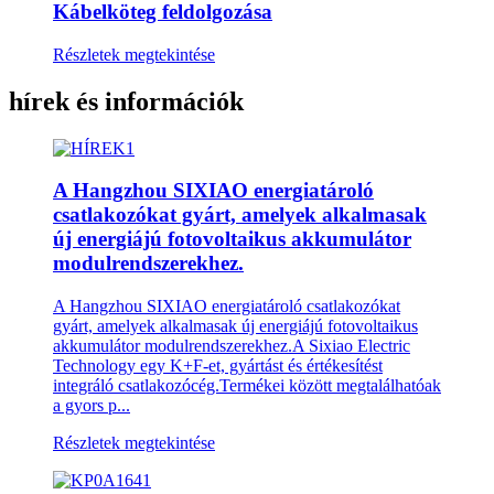
Kábelköteg feldolgozása
Részletek megtekintése
hírek és információk
A Hangzhou SIXIAO energiatároló
csatlakozókat gyárt, amelyek alkalmasak
új energiájú fotovoltaikus akkumulátor
modulrendszerekhez.
A Hangzhou SIXIAO energiatároló csatlakozókat
gyárt, amelyek alkalmasak új energiájú fotovoltaikus
akkumulátor modulrendszerekhez.A Sixiao Electric
Technology egy K+F-et, gyártást és értékesítést
integráló csatlakozócég.Termékei között megtalálhatóak
a gyors p...
Részletek megtekintése