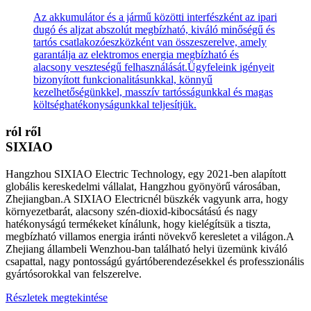
Az akkumulátor és a jármű közötti interfészként az ipari
dugó és aljzat abszolút megbízható, kiváló minőségű és
tartós csatlakozóeszközként van összeszerelve, amely
garantálja az elektromos energia megbízható és
alacsony veszteségű felhasználását.Ügyfeleink igényeit
bizonyított funkcionalitásunkkal, könnyű
kezelhetőségünkkel, masszív tartósságunkkal és magas
költséghatékonyságunkkal teljesítjük.
ról ről
SIXIAO
Hangzhou SIXIAO Electric Technology, egy 2021-ben alapított
globális kereskedelmi vállalat, Hangzhou gyönyörű városában,
Zhejiangban.A SIXIAO Electricnél büszkék vagyunk arra, hogy
környezetbarát, alacsony szén-dioxid-kibocsátású és nagy
hatékonyságú termékeket kínálunk, hogy kielégítsük a tiszta,
megbízható villamos energia iránti növekvő keresletet a világon.A
Zhejiang állambeli Wenzhou-ban található helyi üzemünk kiváló
csapattal, nagy pontosságú gyártóberendezésekkel és professzionális
gyártósorokkal van felszerelve.
Részletek megtekintése