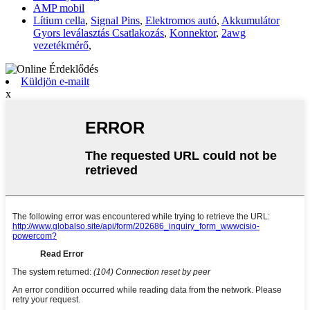
AMP mobil
Lítium cella
,
Signal Pins
,
Elektromos autó
,
Akkumulátor
Gyors leválasztás Csatlakozás
,
Konnektor
,
2awg
vezetékmérő
,
Küldjön e-mailt
x