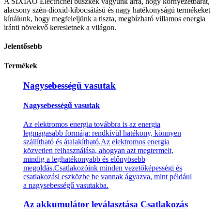
A SIXIAO Electricnél büszkék vagyunk arra, hogy környezetbarát,
alacsony szén-dioxid-kibocsátású és nagy hatékonyságú termékeket
kínálunk, hogy megfeleljünk a tiszta, megbízható villamos energia
iránti növekvő keresletnek a világon.
Jelentősebb
Termékek
Nagysebességű vasutak
Nagysebességű vasutak
Az elektromos energia továbbra is az energia
legmagasabb formája: rendkívül hatékony, könnyen
szállítható és átalakítható.Az elektromos energia
közvetlen felhasználása, ahogyan azt megtermelt,
mindig a leghatékonyabb és előnyösebb
megoldás.Csatlakozóink minden vezetőképességi és
csatlakozási eszközbe be vannak ágyazva, mint például
a nagysebességű vasutakba.
Az akkumulátor leválasztása Csatlakozás