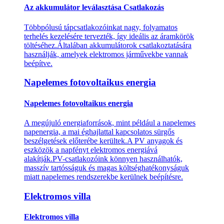
Az akkumulátor leválasztása Csatlakozás
Többpólusú tápcsatlakozóinkat nagy, folyamatos
terhelés kezelésére tervezték, így ideális az áramkörök
töltéséhez.Általában akkumulátorok csatlakoztatására
használják, amelyek elektromos járművekbe vannak
beépítve.
Napelemes fotovoltaikus energia
Napelemes fotovoltaikus energia
A megújuló energiaforrások, mint például a napelemes
napenergia, a mai éghajlattal kapcsolatos sürgős
beszélgetések előterébe kerültek.A PV anyagok és
eszközök a napfényt elektromos energiává
alakítják.PV-csatlakozóink könnyen használhatók,
masszív tartósságuk és magas költséghatékonyságuk
miatt napelemes rendszerekbe kerülnek beépítésre.
Elektromos villa
Elektromos villa