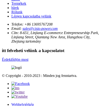
Termékek
hírek
Rólunk
Lépjen kapcsolatba velünk
Telefon:
+86 13695767208
Email:
sales@cisio-power.com
Cím:
8-651, Linjiang E-commerce Entrepreneurship Park,
Linjiang Street, Qiantang New Area, Hangzhou City,
Zhejiang tartomány
itt felveheti velünk a kapcsolatot
Érdeklődjön most
© Copyright - 2010-2023 : Minden jog fenntartva.
Webhelytérkép