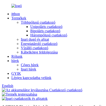
itthon
Termékek
Többpólusú csatlakozó
Unipoláris csatlakozó
Bipoláris csatlakozó
Hárompólusú csatlakozó
Ipari dugó és aljzat
Energiatároló csatlakozó
Vízálló csatlakozó
Kábelköteg feldolgozása
Rólunk
hírek
Céges hírek
Ipari hírek
GYIK
Lépjen kapcsolatba velünk
English